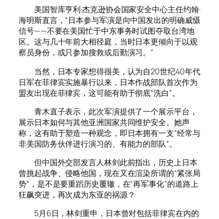
美国智库亨利·杰克逊协会国家安全中心主任约翰·
海明斯直言，“日本参与军演是向中国发出的明确威慑
信号——不要在美国忙于中东事务时试图夺取台湾地
区。这与几十年前大相径庭，当时日本更倾向于以观
察员身份，或只参加搜救或后勤演习。”
当然，日本专家想得很美，认为自20世纪40年代
日军在菲律宾实施暴行以来，日本作战部队首次作为
盟友出现在菲律宾，这可能有助于彻底“洗白”。
青木直子表示，此次军演提供了一个展示平台，
展示日本如何与其他亚洲国家共同维护安全。她声
称，这有助于塑造一种观念，即日本拥有一支“经常与
非美国防务伙伴进行演习的、有能力的部队”。
但中国外交部发言人林剑此前指出，历史上日本
曾挑起战争、侵略他国，现在又在渲染所谓的“紧张局
势”，是不是要重蹈历史覆辙，在“再军事化”的道路上
狂飙突进，再次成为东亚的祸源？
5月6日，林剑重申，日本曾对包括菲律宾在内的