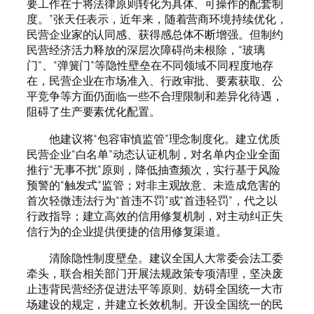
要工作在于将法律原则转化为具体、可操作的配套制
度。”张天任表示，近年来，随着营商环境持续优化，
民营企业家的认同感、获得感总体不断增强。但制约
民营经济活力释放的深层次障碍尚未根除，“玻璃
门”、“弹簧门”等隐性壁垒在不同领域不同程度地存
在，民营企业在市场准入、行政审批、要素获取、公
平竞争等方面仍面临一些不合理限制和差异化待遇，
阻碍了生产要素优化配置。
他建议将“包容审慎监管”理念制度化。建立优质
民营企业“白名单”动态认证机制，对名单内企业全面
推行“无事不扰”原则，降低抽查频次，实行基于风险
预警的“触发式”监管；对非主观故意、未造成危害的
首次轻微违法行为“首违不罚”或“首违轻罚”，代之以
行政指导；建立高效的信用修复机制，对主动纠正失
信行为的企业提供便捷的信用修复渠道。
清除隐性制度壁垒。建议全国人大常委会法工委
牵头，联合相关部门开展法规政策专项清理，坚决废
止违背民营经济促进法平等原则、妨碍全国统一大市
场建设的规定，并建立长效机制。开设全国统一的民