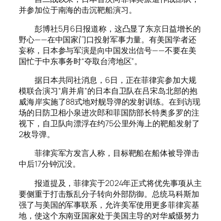
并参加位于南海的击沉靶船演习。
彭博社5月6日报道称，这凸显了东京日益增长的
野心——在中国家门口投射军事力量。有美国学者还
妄称，日本参与军演是向中国发出信号——不要在美
国忙于中东事务时“夺取台湾地区”。
据日本共同社消息，6日，正在菲律宾参加大规
模联合演习“肩并肩”的日本自卫队在吕宋岛北部的抱
威海岸实施了88式地对舰导弹的发射训练。在到访现
场的日防卫相小泉进次郎和菲国防部长特奥多罗的注
视下，自卫队向漂浮在约75公里外海上的靶船发射了
2枚导弹。
菲律宾军方发言人称，目标靶船在船体被导弹击
中后17分钟沉没。
报道提及，菲律宾于2024年正式将优先事项从主
要侧重于打击叛乱分子转向外部防御。总统马科斯加
强了与美国的军事联系，允许美军使用更多菲律宾基
地，使这个东南亚国家处于美国主导的对华威慑努力