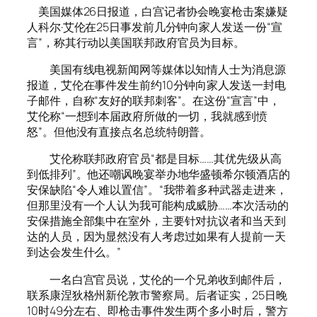
美国媒体26日报道，白宫记者协会晚宴枪击案嫌疑
人科尔·艾伦在25日事发前几分钟向家人发送一份“宣
言”，称其行动以美国联邦政府官员为目标。
美国有线电视新闻网等媒体以知情人士为消息源
报道，艾伦在事件发生前约10分钟向家人发送一封电
子邮件，自称“友好的联邦刺客”。在这份“宣言”中，
艾伦称“一想到本届政府所做的一切，我就感到愤
怒”。但他没有直接点名总统特朗普。
艾伦称联邦政府官员“都是目标……其优先级从高
到低排列”。他还嘲讽晚宴举办地华盛顿希尔顿酒店的
安保缺陷“令人难以置信”。“我带着多种武器走进来，
但那里没有一个人认为我可能构成威胁……本次活动的
安保措施全部集中在室外，主要针对抗议者和当天到
达的人员，因为显然没有人考虑过如果有人提前一天
到达会发生什么。”
一名白宫官员说，艾伦的一个兄弟收到邮件后，
联系康涅狄格州新伦敦市警察局。后者证实，25日晚
10时49分左右、即枪击事件发生两个多小时后，警方