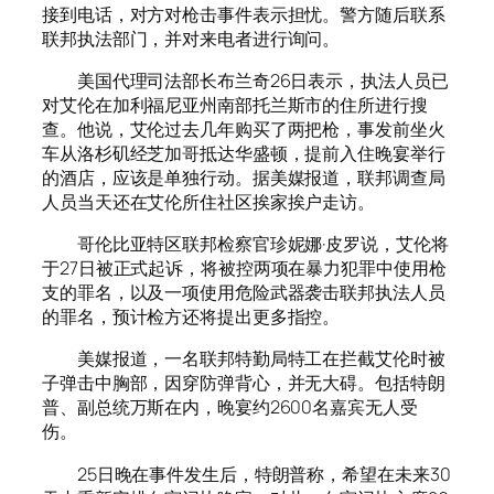
接到电话，对方对枪击事件表示担忧。警方随后联系
联邦执法部门，并对来电者进行询问。
美国代理司法部长布兰奇26日表示，执法人员已
对艾伦在加利福尼亚州南部托兰斯市的住所进行搜
查。他说，艾伦过去几年购买了两把枪，事发前坐火
车从洛杉矶经芝加哥抵达华盛顿，提前入住晚宴举行
的酒店，应该是单独行动。据美媒报道，联邦调查局
人员当天还在艾伦所住社区挨家挨户走访。
哥伦比亚特区联邦检察官珍妮娜·皮罗说，艾伦将
于27日被正式起诉，将被控两项在暴力犯罪中使用枪
支的罪名，以及一项使用危险武器袭击联邦执法人员
的罪名，预计检方还将提出更多指控。
美媒报道，一名联邦特勤局特工在拦截艾伦时被
子弹击中胸部，因穿防弹背心，并无大碍。包括特朗
普、副总统万斯在内，晚宴约2600名嘉宾无人受
伤。
25日晚在事件发生后，特朗普称，希望在未来30