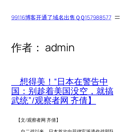
跳
至
99116博客开通了域名出售ＱＱ157988577
内
容
作者：
admin
想得美！“日本在警告中
国：别趁着美国没空，就搞
武统”/观察者网 齐倩】
【文/观察者网 齐倩】
自二战以来，日本首次向菲律宾派遣作战部队，