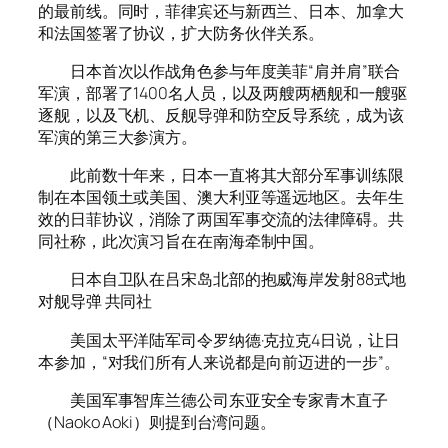
的最前线。同时，菲律宾还与新西兰、日本、加拿大
和法国签署了协议，扩大防务伙伴关系。
日本首次以作战角色参与年度美菲“肩并肩”联合
军演，部署了1400名人员，以及两艘两栖舰和一艘驱
逐舰，以及飞机、反舰导弹和防空反导系统，成为该
军演的第三大参演方。
此前数十年来，日本一直将其大部分军事训练限
制在本国领土或美国、澳大利亚等遥远地区。去年生
效的日菲协议，消除了两国军事交流的法律障碍。共
同社称，此次演习旨在在南海牵制中国。
日本自卫队在吕宋岛北部的抱威海岸发射88式地
对舰导弹 共同社
美国太平洋陆军司令罗纳德·克拉克4日说，让日
本参加，“对我们所有人来说都是向前迈进的一步”。
美国军事智库兰德公司东亚安全专家青木直子
（Naoko Aoki）则提到台湾问题。