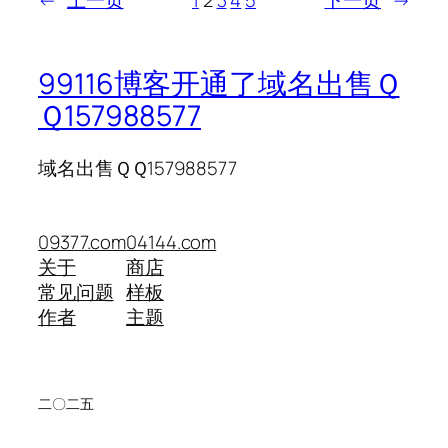
←
上一页
1
2
3
4
5
下一页
→
99116博客开通了域名出售Ｑ
Ｑ157988577
域名出售ＱＱ157988577
09377.com
04144.com
关于
商店
常见问题
样板
作者
主题
二〇二五