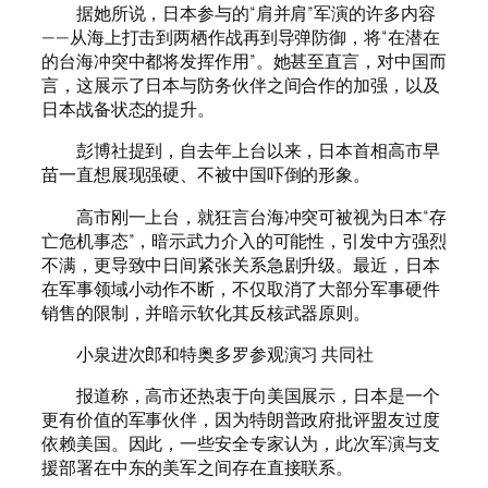
据她所说，日本参与的“肩并肩”军演的许多内容
——从海上打击到两栖作战再到导弹防御，将“在潜在
的台海冲突中都将发挥作用”。她甚至直言，对中国而
言，这展示了日本与防务伙伴之间合作的加强，以及
日本战备状态的提升。
彭博社提到，自去年上台以来，日本首相高市早
苗一直想展现强硬、不被中国吓倒的形象。
高市刚一上台，就狂言台海冲突可被视为日本“存
亡危机事态”，暗示武力介入的可能性，引发中方强烈
不满，更导致中日间紧张关系急剧升级。最近，日本
在军事领域小动作不断，不仅取消了大部分军事硬件
销售的限制，并暗示软化其反核武器原则。
小泉进次郎和特奥多罗参观演习 共同社
报道称，高市还热衷于向美国展示，日本是一个
更有价值的军事伙伴，因为特朗普政府批评盟友过度
依赖美国。因此，一些安全专家认为，此次军演与支
援部署在中东的美军之间存在直接联系。