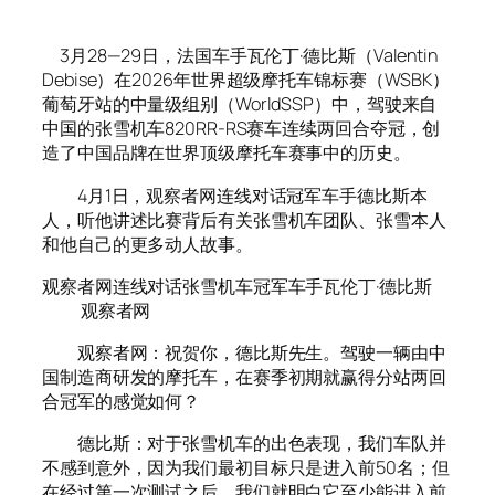
3月28—29日，法国车手瓦伦丁·德比斯（Valentin
Debise）在2026年世界超级摩托车锦标赛（WSBK）
葡萄牙站的中量级组别（WorldSSP）中，驾驶来自
中国的张雪机车820RR-RS赛车连续两回合夺冠，创
造了中国品牌在世界顶级摩托车赛事中的历史。
4月1日，观察者网连线对话冠军车手德比斯本
人，听他讲述比赛背后有关张雪机车团队、张雪本人
和他自己的更多动人故事。
观察者网连线对话张雪机车冠军车手瓦伦丁·德比斯
观察者网
观察者网：祝贺你，德比斯先生。驾驶一辆由中
国制造商研发的摩托车，在赛季初期就赢得分站两回
合冠军的感觉如何？
德比斯：对于张雪机车的出色表现，我们车队并
不感到意外，因为我们最初目标只是进入前50名；但
在经过第一次测试之后，我们就明白它至少能进入前