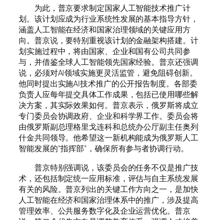
为此，普京要求制定国家人工智能技术推广计
划。该计划应成为行业系统性发展的基本指导方针，
涵盖人工智能在经济和国家治理领域的关键应用方
向。普京说，要特别重视该计划的金融架构搭建。计
划实施过程中，将由国家、企业和国有公司共同参
与，并借鉴全球人工智能领先国家经验。普京还强调
说，必须对AI领域实施更灵活监管，避免阻碍创新。
他同时提出实施AI技术推广的公开报告制度。各部委
负责人应每年提交具体工作成果，包括已使用哪些解
决方案，其实际效果如何。普京表示，俄罗斯将成立
专门委员会协调政府、企业和科学界工作。委员会将
由俄罗斯副总理格里戈连科和总统办公厅副主任奥列
什金共同领导。他希望这一新机构能成为俄罗斯人工
智能发展的“指挥部”，确保所有参与者协调行动。
普京特别强调说，该委员会的任务不仅是推广技
术，还包括制定统一应用标准，评估与自主系统发展
有关的风险。普京列出的关键工作方向之一，是加快
人工智能在经济和国家治理体系中的推广，涉及提高
管理效率、公共服务数字化及企业运营优化。普京