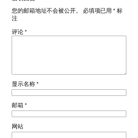
您的邮箱地址不会被公开。
必填项已用
*
标
注
评论
*
显示名称
*
邮箱
*
网站