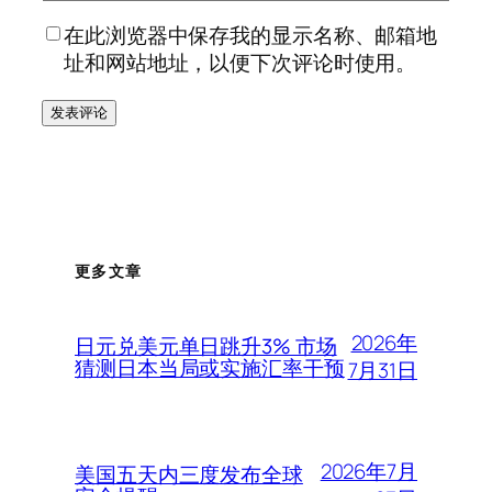
在此浏览器中保存我的显示名称、邮箱地
址和网站地址，以便下次评论时使用。
更多文章
2026年
日元兑美元单日跳升3% 市场
猜测日本当局或实施汇率干预
7月31日
2026年7月
美国五天内三度发布全球