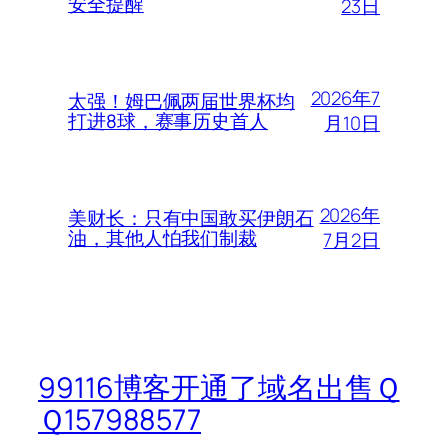
安全提醒
23日
2026年7
太强！姆巴佩两届世界杯均
打进8球，赛事历史首人
月10日
2026年
美财长：只有中国敢买伊朗石
油，其他人怕我们制裁
7月2日
99116博客开通了域名出售Ｑ
Ｑ157988577