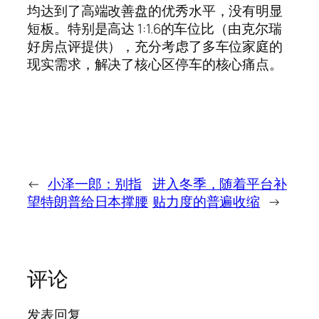
均达到了高端改善盘的优秀水平，没有明显
短板。特别是高达 1:1.6的车位比（由克尔瑞
好房点评提供），充分考虑了多车位家庭的
现实需求，解决了核心区停车的核心痛点。
←
小泽一郎：别指
进入冬季，随着平台补
望特朗普给日本撑腰
贴力度的普遍收缩
→
评论
发表回复