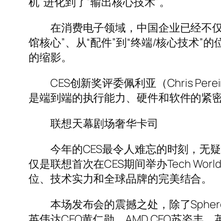
机”进化到了“输出核心技术”。
在消费电子领域，中国企业已经不仅仅
馆核心”、从“配件”到“终端/核心技术”的
的缩影。
CES创新奖评委佩利亚（Chris Pe
是端到端的执行能力、硬件和软件的紧密
联想天幕剧场奢华卡司
今年的CES最令人难忘的时刻，无疑是联想
仅是联想首次在CES期间举办Tech W
位、技术实力和全球品牌的完美结合。
本场发布会的震撼之处，除了Spher
英伟达CEO黄仁勋、AMD CEO苏姿丰