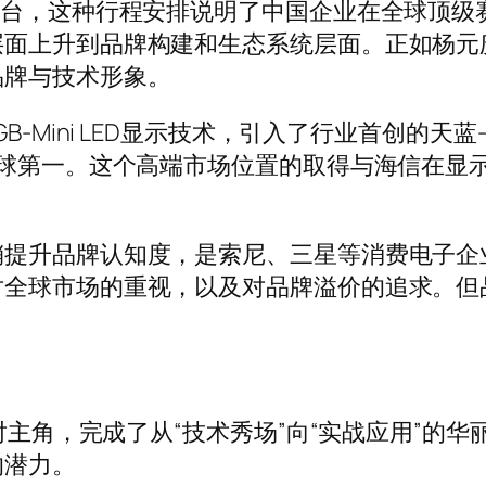
台，这种行程安排说明了中国企业在全球顶级
层面上升到品牌构建和生态系统层面。正如杨元
品牌与技术形象。
Mini LED显示技术，引入了行业首创的天蓝-
全球第一。这个高端市场位置的取得与海信在显
升品牌认知度，是索尼、三星等消费电子企
对全球市场的重视，以及对品牌溢价的追求。但
主角，完成了从“技术秀场”向“实战应用”的华
的潜力。