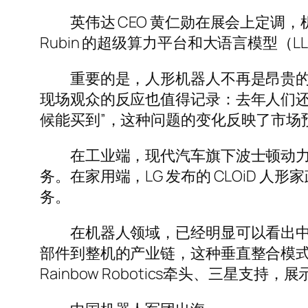
英伟达 CEO 黄仁勋在展会上定调，机器
Rubin 的超级算力平台和大语言模型
重要的是，人形机器人不再是昂贵的实
现场观众的反应也值得记录：去年人们还
候能买到”，这种问题的变化反映了市场
在工业端，现代汽车旗下波士顿动力展示
务。在家用端，LG 发布的 CLOiD
务。
在机器人领域，已经明显可以看出中国
部件到整机的产业链，这种垂直整合模式与
Rainbow Robotics牵头、三星支持，