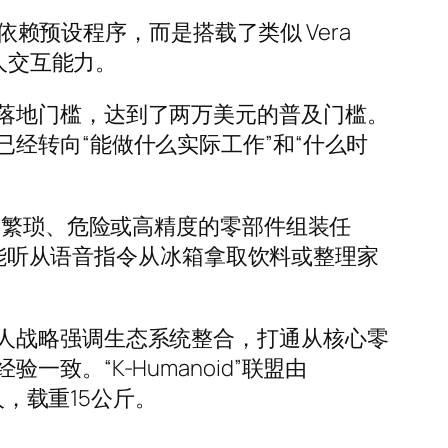
赖预设程序，而是搭载了类似 Vera
人交互能力。
落地门槛，达到了两万美元的普及门槛。
经转向“能做什么实际工作”和“什么时
责繁琐、危险或高精度的零部件组装任
，能听从语音指令从冰箱拿取饮料或整理家
人战略强调生态系统整合，打通从核心零
。“K-Humanoid”联盟由
器人，载重15公斤。