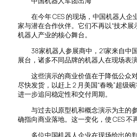
中国机器人军团出海
在今年 CES 的现场，中国机器人企
家与潜在合作伙伴。它们不再以“技术展示
机器人产业的核心舞台。
38家机器人参展商中，21家来自中国
展台，诸多不同品牌的机器人在现场表
这些演示的商业价值在于降低公众对机
尽快发货，以赶上 2 月美国“春晚”
进一步追问稳定性和交付周期。
与过去以原型机和概念演示为主的参展逻
确指向商业落地。这一变化，使 CES
多位中国机器人企业在现场给出的判断