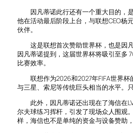
因凡蒂诺此行还有一个重大目的，是为联想
他在活动最后阶段上台，与联想CEO杨元庆共
伙伴。
这是联想首次赞助世界杯，也是因凡蒂诺
因凡蒂诺提到，这届世界杯将吸引至多 7
比赛效率。
联想作为2026和2027年FIFA世
与三星、索尼等传统巨头相当的水平。
此外，因凡蒂诺还出现在了海信在LV
尔夫球练习挥杆，引发了现场众人围观
样，海信也不是单纯的资金与设备赞助，