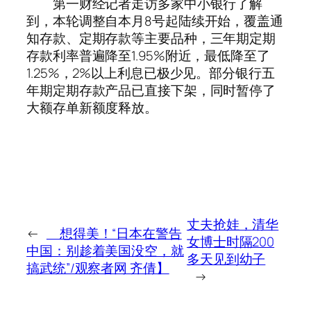
第一财经记者走访多家中小银行了解
到，本轮调整自本月8号起陆续开始，覆盖通
知存款、定期存款等主要品种，三年期定期
存款利率普遍降至1.95%附近，最低降至了
1.25%，2%以上利息已极少见。部分银行五
年期定期存款产品已直接下架，同时暂停了
大额存单新额度释放。
丈夫抢娃，清华
←
想得美！“日本在警告
女博士时隔200
中国：别趁着美国没空，就
多天见到幼子
搞武统”/观察者网 齐倩】
→