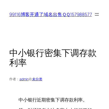
跳
至
99116博客开通了域名出售ＱＱ157988577
内
容
中小银行密集下调存款
利率
作者：
admin
在
未分类
中小银行近期密集下调存款利率。